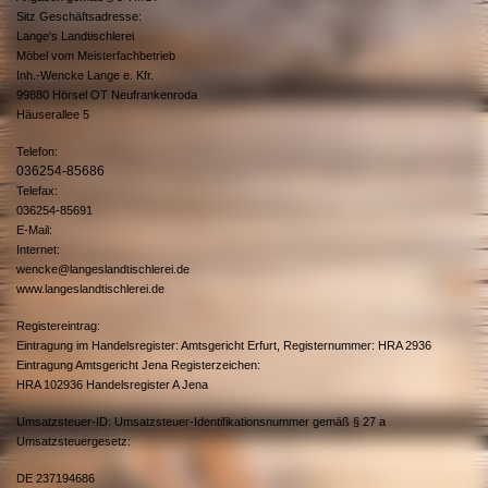
Sitz Geschäftsadresse:
Lange's Landtischlerei
Möbel vom Meisterfachbetrieb
Inh.-Wencke Lange e. Kfr.
99880 Hörsel OT Neufrankenroda
Häuserallee 5
Telefon:
036254-85686
Telefax:
036254-85691
E-Mail:
Internet:
wencke@langeslandtischlerei.de
www.langeslandtischlerei.de
Registereintrag:
Eintragung im Handelsregister: Amtsgericht Erfurt, Registernummer: HRA 2936
Eintragung Amtsgericht Jena Registerzeichen:
HRA 102936 Handelsregister A Jena
Umsatzsteuer-ID: Umsatzsteuer-Identifikationsnummer gemäß § 27 a
Umsatzsteuergesetz:
DE 237194686