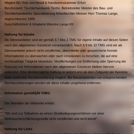
Mitglied BG Holz und Metall & Handwerkskammer Erfurt
Berufsstand: Tischlerhandwerk Techn. Betriebsleiter Meister des Bau- und
Tischlerhandwerks Spezialisierung Möbeltischler-Meister Herr Thomas Lange,
abgeschlossen 1989.
Geschäftsführer & Inhaberin:Wencke Lange Kfr.
Haftung für Inhalte
Als Dienstanbieter sind wir gemäß § 7 Abs.1 TMG für eigene Inhalte auf diesen Seiten
nach den allgemeinen Gesetzen verantwortlich. Nach § 8 bis 10 TMG sind wir als
Dienstanbieter jedoch nicht verpflichtet, übermittelte oder gespeicherte fremde
Informationen zu überwachen oder nach Umständen zu forschen, die auf eine
rechtswidrige Tätigkeit hinweisen. Verpflichtungen zur Entfernung oder Sperrung der
Nutzung von Informationen nach den allgemeinen Gesetzen bleiben hiervon
unberührt. Eine diesbezügliche Haftung ist jedoch erst ab dem Zeitpunkt der Kenntnis
einer konkreten Rechtsverletzung möglich. Bei Bekanntwerden von entsprechenden
Rechtsverletzungen werden wir diese Inhalte umgehend entfernen.
Information gemäß§36 VSBG
Der Betreiber der Webseite erklärt:
"Wir sind zur Teilnahme an einem Streitbeilegungsverfahren vor einer
Verbraucherschlichtungsstelle nicht verpflichtet und nicht bereit".
Haftung für Links