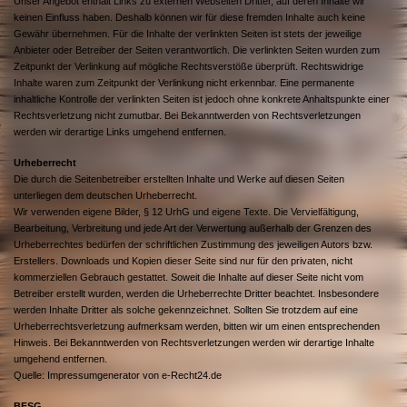
Unser Angebot enthält Links zu externen Webseiten Dritter, auf deren Inhalte wir
keinen Einfluss haben. Deshalb können wir für diese fremden Inhalte auch keine
Gewähr übernehmen. Für die Inhalte der verlinkten Seiten ist stets der jeweilige
Anbieter oder Betreiber der Seiten verantwortlich. Die verlinkten Seiten wurden zum
Zeitpunkt der Verlinkung auf mögliche Rechtsverstöße überprüft. Rechtswidrige
Inhalte waren zum Zeitpunkt der Verlinkung nicht erkennbar. Eine permanente
inhaltliche Kontrolle der verlinkten Seiten ist jedoch ohne konkrete Anhaltspunkte einer
Rechtsverletzung nicht zumutbar. Bei Bekanntwerden von Rechtsverletzungen
werden wir derartige Links umgehend entfernen.
Urheberrecht
Die durch die Seitenbetreiber erstellten Inhalte und Werke auf diesen Seiten
unterliegen dem deutschen Urheberrecht.
Wir verwenden eigene Bilder, § 12 UrhG und eigene Texte. Die Vervielfältigung,
Bearbeitung, Verbreitung und jede Art der Verwertung außerhalb der Grenzen des
Urheberrechtes bedürfen der schriftlichen Zustimmung des jeweiligen Autors bzw.
Erstellers. Downloads und Kopien dieser Seite sind nur für den privaten, nicht
kommerziellen Gebrauch gestattet. Soweit die Inhalte auf dieser Seite nicht vom
Betreiber erstellt wurden, werden die Urheberrechte Dritter beachtet. Insbesondere
werden Inhalte Dritter als solche gekennzeichnet. Sollten Sie trotzdem auf eine
Urheberrechtsverletzung aufmerksam werden, bitten wir um einen entsprechenden
Hinweis. Bei Bekanntwerden von Rechtsverletzungen werden wir derartige Inhalte
umgehend entfernen.
Quelle: Impressumgenerator von e-Recht24.de
BFSG