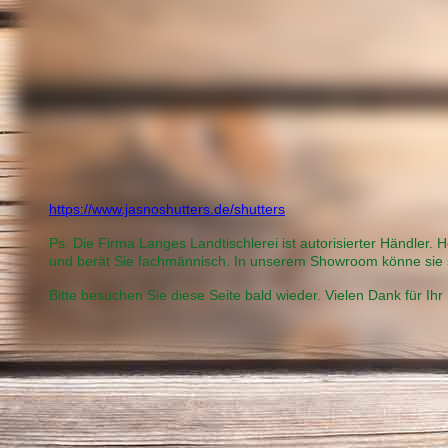
Landtischlerei-JasnoShutters
https://www.jasnoshutters.de/shutters
Ps. Die Firma Langes Landtischlerei ist autorisierter Händler.
und berät Sie fachmännisch. In unserem Showroom könne sie 
Bitte besuchen Sie diese Seite bald wieder. Vielen Dank für Ihr 