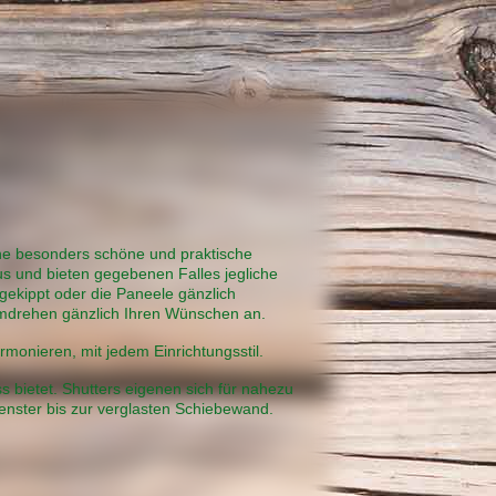
ine besonders schöne und praktische
aus und bieten gegebenen Falles jegliche
 gekippt oder die Paneele gänzlich
mdrehen gänzlich Ihren Wünschen an.
rmonieren, mit jedem Einrichtungsstil.
s bietet. Shutters eigenen sich für nahezu
enster bis zur verglasten Schiebewand.