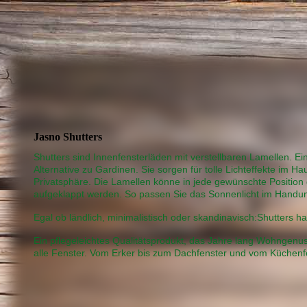
Jasno Shutters
Shutters sind Innenfensterläden mit verstellbaren Lamellen. E
Alternative zu Gardinen. Sie sorgen für tolle Lichteffekte im H
Privatsphäre. Die Lamellen könne in jede gewünschte Position
aufgeklappt werden. So passen Sie das Sonnenlicht im Handu
Egal ob ländlich, minimalistisch oder skandinavisch:Shutters ha
Ein pflegeleichtes Qualitätsprodukt, das Jahre lang Wohngenus
alle Fenster. Vom Erker bis zum Dachfenster und vom Küchenf